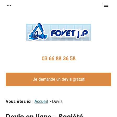
Panneau de gestion des cookies
more_horiz
menu
03 66 88 36 58
Je demande un devis gratuit
Vous êtes ici :
Accueil
> Devis
Devis en ligne - Société