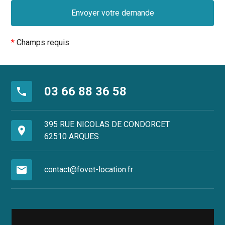
*
Champs requis
03 66 88 36 58
phone
395 RUE NICOLAS DE CONDORCET
place
62510 ARQUES
mail
contact@fovet-location.fr