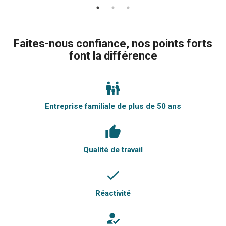
Faites-nous confiance, nos points forts
font la différence
family_restroom
Entreprise familiale de plus de 50 ans
thumb_up
Qualité de travail
done
Réactivité
how_to_reg