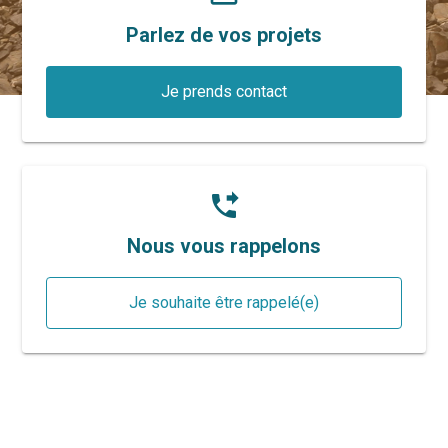
Parlez de vos projets
Je prends contact
phone_forwarded
Nous vous rappelons
Je souhaite être rappelé(e)