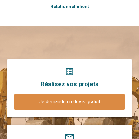
Relationnel client
list_alt
Réalisez vos projets
Je demande un devis gratuit
mail_outline