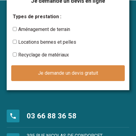
Je demande un devis en ligne
Types de prestation :
Aménagement de terrain
Locations bennes et pelles
Recyclage de matériaux
03 66 88 36 58
phone
395 RUE NICOLAS DE CONDORCET