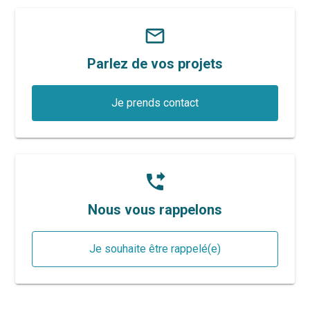
mail_outline
Parlez de vos projets
Je prends contact
phone_forwarded
Nous vous rappelons
Je souhaite être rappelé(e)