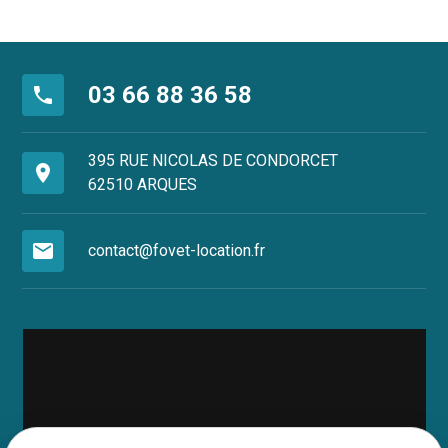
03 66 88 36 58
phone
395 RUE NICOLAS DE CONDORCET
place
62510 ARQUES
mail
contact@fovet-location.fr