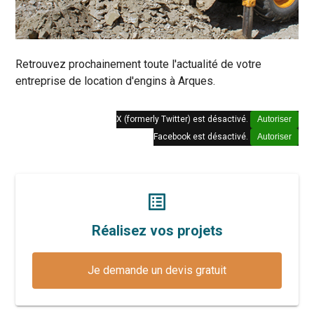
Retrouvez prochainement toute l'actualité de votre
entreprise de location d'engins à Arques.
X (formerly Twitter) est désactivé.
Autoriser
Facebook est désactivé.
Autoriser
list_alt
Réalisez vos projets
Je demande un devis gratuit